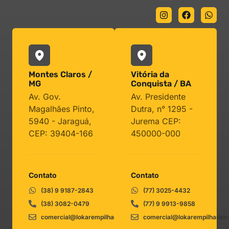
Montes Claros /
Vitória da
MG
Conquista / BA
Av. Gov.
Av. Presidente
Magalhães Pinto,
Dutra, n° 1295 -
5940 - Jaraguá,
Jurema CEP:
CEP: 39404-166
450000-000
Contato
Contato
(38) 9 9187-2843
(77) 3025-4432
(38) 3082-0479
(77) 9 9913-9858
comercial@lokarempilhadeiras.com.br
comercial@lokarempilhadeir