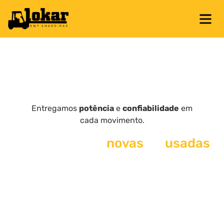
Entregamos
potência
e
confiabilidade
em
cada movimento.
Empilhadeiras
novas
ou
usadas
para cada necessidade
operacional