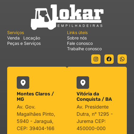
Serviços
Links úteis
Venda
Locação
Sobre nós
Peças e Serviços
Fale conosco
Trabalhe conosco
Montes Claros /
Vitória da
MG
Conquista / BA
Av. Gov.
Av. Presidente
Magalhães Pinto,
Dutra, n° 1295 -
5940 - Jaraguá,
Jurema CEP:
CEP: 39404-166
450000-000