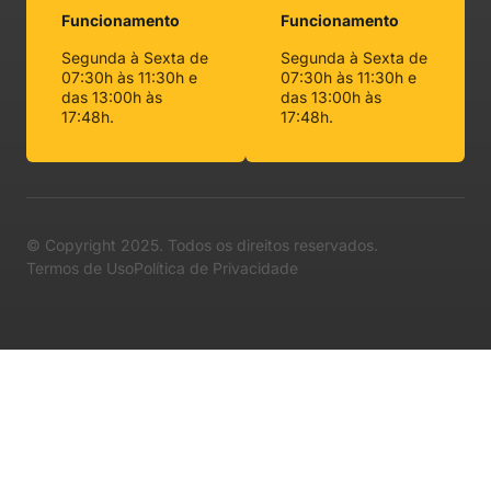
Funcionamento
Funcionamento
Segunda à Sexta de
Segunda à Sexta de
07:30h às 11:30h e
07:30h às 11:30h e
das 13:00h às
das 13:00h às
17:48h.
17:48h.
© Copyright 2025. Todos os direitos reservados.
Termos de Uso
Política de Privacidade